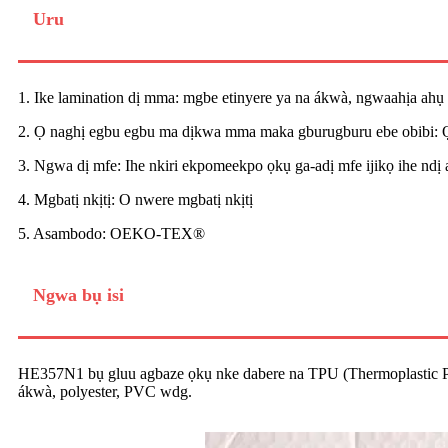
Uru
1. Ike lamination dị mma: mgbe etinyere ya na ákwà, ngwaahịa ah
2. Ọ naghị egbu egbu ma dịkwa mma maka gburugburu ebe obibi: Ọ 
3. Ngwa dị mfe: Ihe nkiri ekpomeekpo ọkụ ga-adị mfe ijikọ ihe ndị
4. Mgbatị nkịtị: O nwere mgbatị nkịtị
5. Asambodo: OEKO-TEX®
Ngwa bụ isi
HE357N1 bụ gluu agbaze ọkụ nke dabere na TPU (Thermoplastic P
ákwà, polyester, PVC wdg.