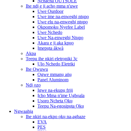
Nchacha OUTSOLE
Ihe ndị e ji achọ mma n'uwe
Uwe Ourdoor
Uwe ime na-enweghị ntụpọ
Uwe elu na-enweghị ntụpọ
Okpomọkụ Nyefee Label
Uwe Nchedo
Uwe Na-enweghị Ntụpọ
Akara e ji aka kpụọ
Ịmepụta ákwà
Akpa
Teepu ihe nkiri eletrọniki 3c
Ụlọ Nchedo Eletriki
Ihe Owuwu
Ogwe mmanụ aṅụ
Panel Aluminom
Ndị ọzọ
Igwe na-ekupụ friji
Ịchọ Mma n'ime Ụgbọala
Usoro Ncheta Ọkụ
Teepu Na-egosipụta Ọkụ
Ngwaahịa
Ihe nkiri na-ekpo ọkụ na-agbaze
EVA
PES