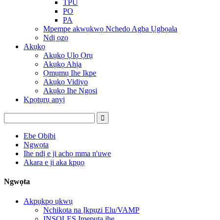
TPU
PO
PA
Mpempe akwụkwọ Nchedo Agba Ụgbọala
Ndị ọzọ
Akụkọ
Akụkọ Ụlọ Ọrụ
Akụkọ Ahịa
Ọmụmụ Ihe Ikpe
Akụkọ Vidiyo
Akụkọ Ihe Ngosi
Kpọtụrụ anyị
Ebe Obibi
Ngwọta
Ihe ndị e ji achọ mma n'uwe
Akara e ji aka kpụọ
Ngwọta
Akpụkpọ ụkwụ
Nchikota na Ịkpụzi Elu/VAMP
INSOLES Ịmepụta ihe