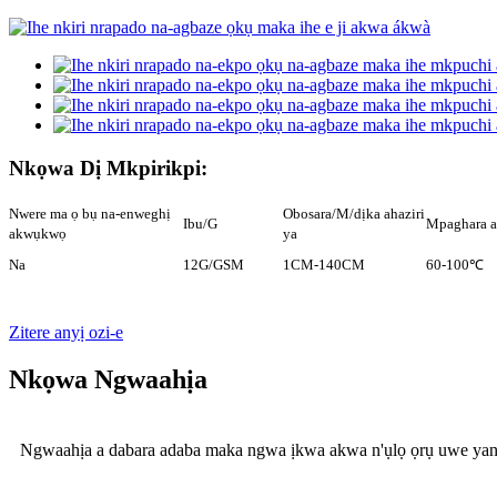
Nkọwa Dị Mkpirikpi:
Nwere ma ọ bụ na-enweghị
Obosara/M/dịka ahaziri
Ibu/G
Mpaghara a
akwụkwọ
ya
Na
12G/GSM
1CM-140CM
60-100℃
Zitere anyị ozi-e
Nkọwa Ngwaahịa
Ngwaahịa a dabara adaba maka ngwa ịkwa akwa n'ụlọ ọrụ uwe yana 