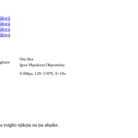
Ọrụ Aka
gbaze
Igwe Mpịakọta Okpomọkụ
0.4Mpa, 120~150℃, 6~10s
ezigbo njikọta na ịsa ahụ
ike.