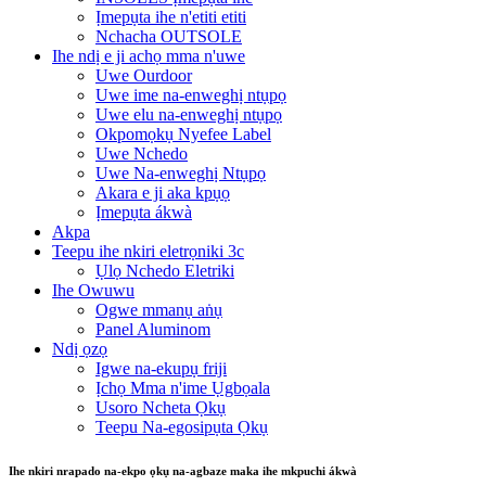
Ịmepụta ihe n'etiti etiti
Nchacha OUTSOLE
Ihe ndị e ji achọ mma n'uwe
Uwe Ourdoor
Uwe ime na-enweghị ntụpọ
Uwe elu na-enweghị ntụpọ
Okpomọkụ Nyefee Label
Uwe Nchedo
Uwe Na-enweghị Ntụpọ
Akara e ji aka kpụọ
Ịmepụta ákwà
Akpa
Teepu ihe nkiri eletrọniki 3c
Ụlọ Nchedo Eletriki
Ihe Owuwu
Ogwe mmanụ aṅụ
Panel Aluminom
Ndị ọzọ
Igwe na-ekupụ friji
Ịchọ Mma n'ime Ụgbọala
Usoro Ncheta Ọkụ
Teepu Na-egosipụta Ọkụ
Ihe nkiri nrapado na-ekpo ọkụ na-agbaze maka ihe mkpuchi ákwà