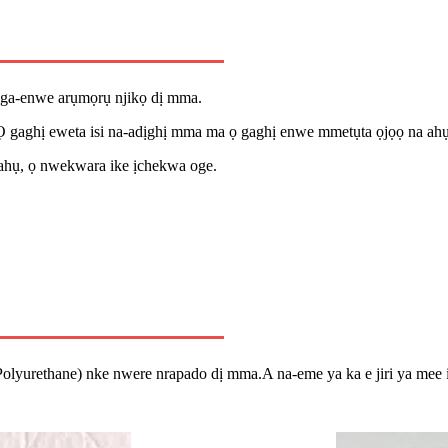
ụ ga-enwe arụmọrụ njikọ dị mma.
gaghị eweta isi na-adịghị mma ma ọ gaghị enwe mmetụta ọjọọ na ahụi
 ahụ, ọ nwekwara ike ịchekwa oge.
olyurethane) nke nwere nrapado dị mma.
A na-eme ya ka e jiri ya mee 