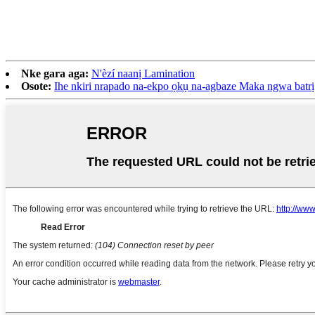
Nke gara aga:
N'èzí naanị Lamination
Osote:
Ihe nkiri nrapado na-ekpo ọkụ na-agbaze Maka ngwa batr