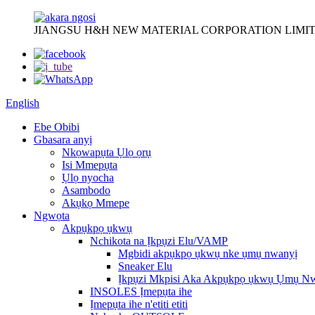
JIANGSU H&H NEW MATERIAL CORPORATION LIMIT
English
Ebe Obibi
Gbasara anyị
Nkọwapụta Ụlọ ọrụ
Isi Mmepụta
Ụlọ nyocha
Asambodo
Akụkọ Mmepe
Ngwọta
Akpụkpọ ụkwụ
Nchikota na Ịkpụzi Elu/VAMP
Mgbidi akpụkpọ ụkwụ nke ụmụ nwanyị
Sneaker Elu
Ịkpụzi Mkpisi Aka Akpụkpọ ụkwụ Ụmụ N
INSOLES Ịmepụta ihe
Ịmepụta ihe n'etiti etiti