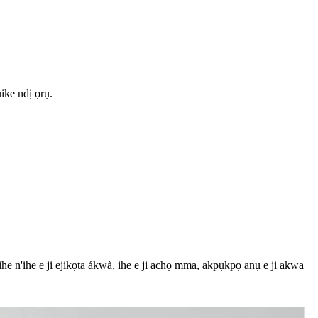
ke ndị ọrụ.
ihe n'ihe e ji ejikọta ákwà, ihe e ji achọ mma, akpụkpọ anụ e ji akwa