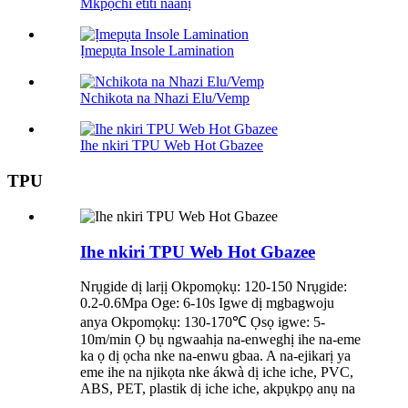
Mkpọchi etiti naanị
Ịmepụta Insole Lamination
Nchikota na Nhazi Elu/Vemp
Ihe nkiri TPU Web Hot Gbazee
TPU
Ihe nkiri TPU Web Hot Gbazee
Nrụgide dị larịị Okpomọkụ: 120-150 Nrụgide:
0.2-0.6Mpa Oge: 6-10s Igwe dị mgbagwoju
anya Okpomọkụ: 130-170℃ Ọsọ igwe: 5-
10m/min Ọ bụ ngwaahịa na-enweghị ihe na-eme
ka ọ dị ọcha nke na-enwu gbaa. A na-ejikarị ya
eme ihe na njikọta nke ákwà dị iche iche, PVC,
ABS, PET, plastik dị iche iche, akpụkpọ anụ na
...