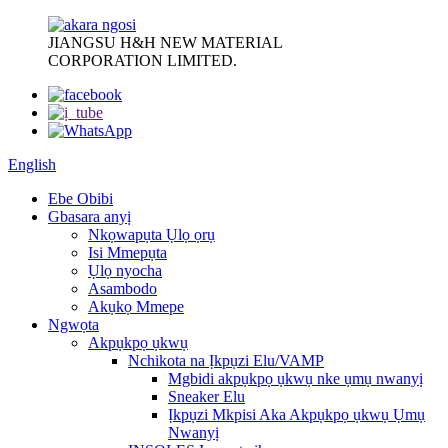
JIANGSU H&H NEW MATERIAL
CORPORATION LIMITED.
English
Ebe Obibi
Gbasara anyị
Nkọwapụta Ụlọ ọrụ
Isi Mmepụta
Ụlọ nyocha
Asambodo
Akụkọ Mmepe
Ngwọta
Akpụkpọ ụkwụ
Nchikota na Ịkpụzi Elu/VAMP
Mgbidi akpụkpọ ụkwụ nke ụmụ nwanyị
Sneaker Elu
Ịkpụzi Mkpisi Aka Akpụkpọ ụkwụ Ụmụ
Nwanyị