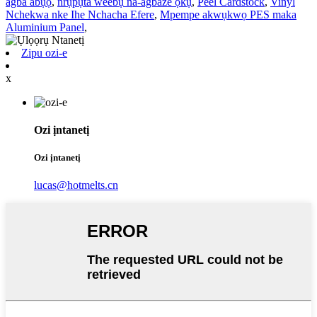
agba abụọ
,
nrụpụta weebụ na-agbaze ọkụ
,
Peel Cardstock
,
Vinyl
Nchekwa nke Ihe Nchacha Efere
,
Mpempe akwụkwọ PES maka
Aluminium Panel
,
Zipu ozi-e
x
Ozi ịntanetị
Ozi ịntanetị
lucas@hotmelts.cn