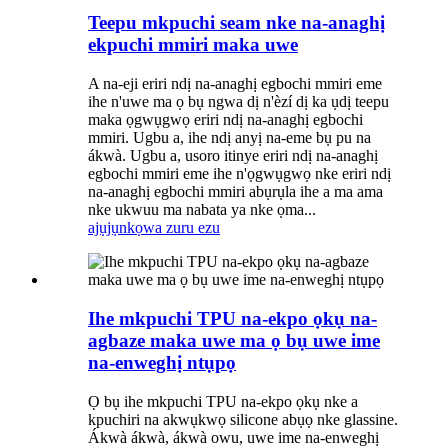
Teepu mkpuchi seam nke na-anaghị
ekpuchi mmiri maka uwe
A na-eji eriri ndị na-anaghị egbochi mmiri eme
ihe n'uwe ma ọ bụ ngwa dị n'èzí dị ka ụdị teepu
maka ọgwụgwọ eriri ndị na-anaghị egbochi
mmiri. Ugbu a, ihe ndị anyị na-eme bụ pu na
ákwà. Ugbu a, usoro itinye eriri ndị na-anaghị
egbochi mmiri eme ihe n'ọgwụgwọ nke eriri ndị
na-anaghị egbochi mmiri abụrụla ihe a ma ama
nke ukwuu ma nabata ya nke ọma...
ajụjụ
nkọwa zuru ezu
Ihe mkpuchi TPU na-ekpo ọkụ na-
agbaze maka uwe ma ọ bụ uwe ime
na-enweghị ntụpọ
Ọ bụ ihe mkpuchi TPU na-ekpo ọkụ nke a
kpuchiri na akwụkwọ silicone abụọ nke glassine.
Ákwà ákwà, ákwà owu, uwe ime na-enweghị