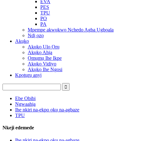
EVA
PES
TPU
PO
PA
Mpempe akwụkwọ Nchedo Agba Ụgbọala
Ndị ọzọ
Akụkọ
Akụkọ Ụlọ Ọrụ
Akụkọ Ahịa
Ọmụmụ Ihe Ikpe
Akụkọ Vidiyo
Akụkọ Ihe Ngosi
Kpọtụrụ anyị
Ebe Obibi
Ngwaahịa
Ihe nkiri na-ekpo ọkụ na-agbaze
TPU
Nkeji edemede
Ihe nkiri na-ekpo ọkụ na-agbaze