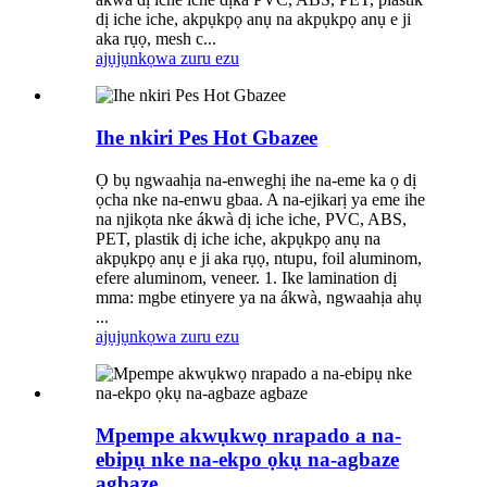
dị iche iche, akpụkpọ anụ na akpụkpọ anụ e ji
aka rụọ, mesh c...
ajụjụ
nkọwa zuru ezu
Ihe nkiri Pes Hot Gbazee
Ọ bụ ngwaahịa na-enweghị ihe na-eme ka ọ dị
ọcha nke na-enwu gbaa. A na-ejikarị ya eme ihe
na njikọta nke ákwà dị iche iche, PVC, ABS,
PET, plastik dị iche iche, akpụkpọ anụ na
akpụkpọ anụ e ji aka rụọ, ntupu, foil aluminom,
efere aluminom, veneer. 1. Ike lamination dị
mma: mgbe etinyere ya na ákwà, ngwaahịa ahụ
...
ajụjụ
nkọwa zuru ezu
Mpempe akwụkwọ nrapado a na-
ebipụ nke na-ekpo ọkụ na-agbaze
agbaze