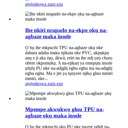
ajụjụ
nkọwa zuru ezu
Ihe nkiri nrapado na-ekpo ọkụ na-
agbaze maka insole
Ọ bụ ihe mkpuchi TPU na-agbaze ọkụ nke
dabara adaba maka njikọta nke PVC, akpụkpọ
anụ e ji aka rụọ, ákwà, eriri na ihe ndị ọzọ chọrọ
obere okpomọkụ. A na-ejikarị ya emepụta insole
ụfụfụ PU nke na-adịghị egbu egbu ma na-adịghị
egbu egbu. Ma e jiri ya tụnyere njikọ gluu mmiri
mmiri, nke...
ajụjụ
nkọwa zuru ezu
Mpempe akwụkwọ gluu TPU na-
agbaze ọkụ maka insole
Ọ bụ ihe mkpuchi ọkụ PU nke nwere ọdịdị na-