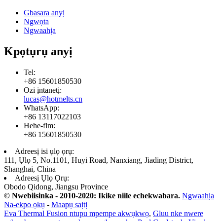
Gbasara anyị
Ngwọta
Ngwaahịa
Kpọtụrụ anyị
Tel:
+86 15601850530
Ozi ịntanetị:
lucas@hotmelts.cn
WhatsApp:
+86 13117022103
Hehe-flm:
+86 15601850530
Adreesị isi ụlọ ọrụ:
111, Ụlọ 5, No.1101, Huyi Road, Nanxiang, Jiading District,
Shanghai, China
Adreesị Ụlọ Ọrụ:
Obodo Qidong, Jiangsu Province
© Nwebiisinka - 2010-2020: Ikike niile echekwabara.
Ngwaahịa
Na-ekpo ọkụ
-
Maapụ saịtị
Eva Thermal Fusion ntupu mpempe akwụkwọ
,
Gluu nke nwere