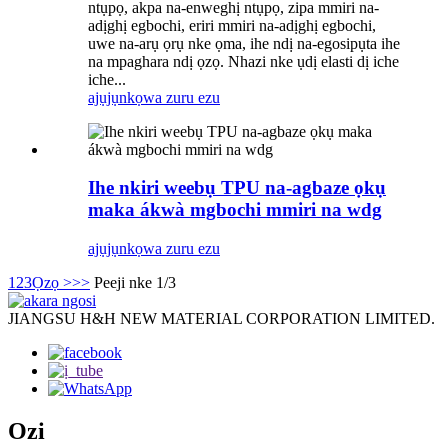
ntụpọ, akpa na-enweghị ntụpọ, zipa mmiri na-
adịghị egbochi, eriri mmiri na-adịghị egbochi,
uwe na-arụ ọrụ nke ọma, ihe ndị na-egosipụta ihe
na mpaghara ndị ọzọ. Nhazi nke ụdị elasti dị iche
iche...
ajụjụ
nkọwa zuru ezu
Ihe nkiri weebụ TPU na-agbaze ọkụ
maka ákwà mgbochi mmiri na wdg
ajụjụ
nkọwa zuru ezu
1
2
3
Ọzọ >
>>
Peeji nke 1/3
JIANGSU H&H NEW MATERIAL CORPORATION LIMITED.
Ozi