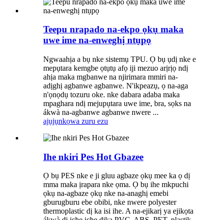
Teepu nrapado na-ekpo ọkụ maka
uwe ime na-enweghị ntụpọ
Ngwaahịa a bụ nke sistemụ TPU. Ọ bụ ụdị nke e
mepụtara kemgbe ọtụtụ afọ iji mezuo arịrịọ ndị
ahịa maka mgbanwe na njirimara mmiri na-
adịghị agbanwe agbanwe. N'ikpeazụ, ọ na-aga
n'ọnọdụ tozuru oke. nke dabara adaba maka
mpaghara ndị mejupụtara uwe ime, bra, sọks na
ákwà na-agbanwe agbanwe nwere ...
ajụjụ
nkọwa zuru ezu
Ihe nkiri Pes Hot Gbazee
Ọ bụ PES nke e ji gluu agbaze ọkụ mee ka ọ dị
mma maka ịrapara nke ọma. Ọ bụ ihe mkpuchi
ọkụ na-agbaze ọkụ nke na-anaghị emebi
gburugburu ebe obibi, nke nwere polyester
thermoplastic dị ka isi ihe. A na-ejikarị ya ejikọta
ákwà dị iche iche dịka PVC, ABS, PET, plastik