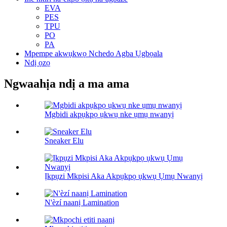
EVA
PES
TPU
PO
PA
Mpempe akwụkwọ Nchedo Agba Ụgbọala
Ndị ọzọ
Ngwaahịa ndị a ma ama
Mgbidi akpụkpọ ụkwụ nke ụmụ nwanyị
Sneaker Elu
Ịkpụzi Mkpisi Aka Akpụkpọ ụkwụ Ụmụ Nwanyị
N'èzí naanị Lamination