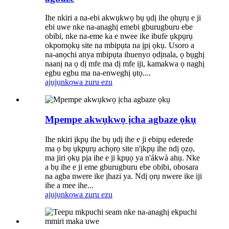
Ihe nkiri a na-ebi akwụkwọ bụ ụdị ihe ọhụrụ e ji
ebi uwe nke na-anaghị emebi gburugburu ebe
obibi, nke na-eme ka e nwee ike ibufe ụkpụrụ
okpomọkụ site na mbipụta na ịpị ọkụ. Usoro a
na-anọchi anya mbipụta ihuenyo ọdịnala, ọ bụghị
naanị na ọ dị mfe ma dị mfe iji, kamakwa ọ naghị
egbu egbu ma na-enweghị ụtọ....
ajụjụ
nkọwa zuru ezu
Mpempe akwụkwọ ịcha agbaze ọkụ
Ihe nkiri ịkpụ ihe bụ ụdị ihe e ji ebipụ ederede
ma ọ bụ ụkpụrụ achọrọ site n'ịkpụ ihe ndị ọzọ,
ma jiri ọkụ pịa ihe e ji kpụọ ya n'ákwà ahụ. Nke
a bụ ihe e ji eme gburugburu ebe obibi, obosara
na agba nwere ike ịhazi ya. Ndị ọrụ nwere ike iji
ihe a mee ihe...
ajụjụ
nkọwa zuru ezu