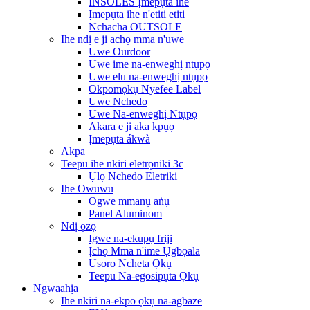
INSOLES Ịmepụta ihe
Ịmepụta ihe n'etiti etiti
Nchacha OUTSOLE
Ihe ndị e ji achọ mma n'uwe
Uwe Ourdoor
Uwe ime na-enweghị ntụpọ
Uwe elu na-enweghị ntụpọ
Okpomọkụ Nyefee Label
Uwe Nchedo
Uwe Na-enweghị Ntụpọ
Akara e ji aka kpụọ
Ịmepụta ákwà
Akpa
Teepu ihe nkiri eletrọniki 3c
Ụlọ Nchedo Eletriki
Ihe Owuwu
Ogwe mmanụ aṅụ
Panel Aluminom
Ndị ọzọ
Igwe na-ekupụ friji
Ịchọ Mma n'ime Ụgbọala
Usoro Ncheta Ọkụ
Teepu Na-egosipụta Ọkụ
Ngwaahịa
Ihe nkiri na-ekpo ọkụ na-agbaze