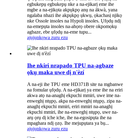
egbukepụ egbukepụ nke a na-ejikarị eme ihe
mgbe a na-ejikọta akpụkpọ anụ na ákwà, yana
ngalaba nhazi ihe akpụkpọ ụkwụ, ọkachasị njikọ
nke Ossole insoles na Hypoli insoles. Ụfọdụ ndị
na-emepụta insoles na-ahọrọ obere okpomọkụ
agbaze, ebe ụfọdụ na-eme tupu...
ajụjụ
nkọwa zuru ezu
Ihe nkiri nrapado TPU na-agbaze
ọkụ maka uwe dị n'èzí
A na-eji ihe TPU eme HD371B site na mgbanwe
na fomular ụfọdụ. A na-ejikarị ya eme ihe na eriri
akwa atọ na-anaghị ekpuchi mmiri, uwe ime na-
enweghị ntụpọ, akpa na-enweghị ntụpọ, zipa na-
anaghị ekpuchi mmiri, eriri mmiri na-anaghị
ekpuchi mmiri, ihe na-enweghị ntụpọ, uwe na-
arụ ọrụ dị iche iche, ihe na-egosipụta ihe na
mpaghara ndị ọzọ. Ihe mejupụtara ya bụ...
ajụjụ
nkọwa zuru ezu