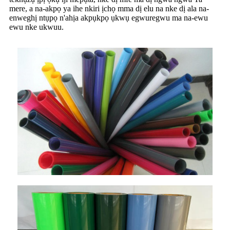
mere, a na-akpọ ya ihe nkiri ịchọ mma dị elu na nke dị ala na-
enweghị ntụpọ n'ahịa akpụkpọ ụkwụ egwuregwu ma na-ewu
ewu nke ukwuu.