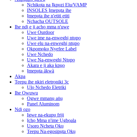
Nchikota na Ịkpụzi Elu/VAMP
INSOLES Ịmepụta ihe
Ịmepụta ihe n'etiti etiti
Nchacha OUTSOLE
Ihe ndị e ji achọ mma n'uwe
Uwe Ourdoor
Uwe ime na-enweghị ntụpọ
Uwe elu na-enweghị ntụpọ
Okpomọkụ Nyefee Label
Uwe Nchedo
Uwe Na-enweghị Ntụpọ
Akara e ji aka kpụọ
Ịmepụta ákwà
Akpa
Teepu ihe nkiri eletrọniki 3c
Ụlọ Nchedo Eletriki
Ihe Owuwu
Ogwe mmanụ aṅụ
Panel Aluminom
Ndị ọzọ
Igwe na-ekupụ friji
Ịchọ Mma n'ime Ụgbọala
Usoro Ncheta Ọkụ
Teepu Na-egosipụta Ọkụ