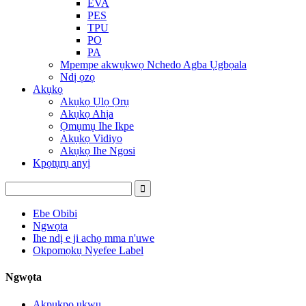
EVA
PES
TPU
PO
PA
Mpempe akwụkwọ Nchedo Agba Ụgbọala
Ndị ọzọ
Akụkọ
Akụkọ Ụlọ Ọrụ
Akụkọ Ahịa
Ọmụmụ Ihe Ikpe
Akụkọ Vidiyo
Akụkọ Ihe Ngosi
Kpọtụrụ anyị
Ebe Obibi
Ngwọta
Ihe ndị e ji achọ mma n'uwe
Okpomọkụ Nyefee Label
Ngwọta
Akpụkpọ ụkwụ