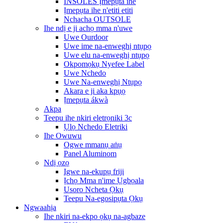
INSOLES Ịmepụta ihe
Ịmepụta ihe n'etiti etiti
Nchacha OUTSOLE
Ihe ndị e ji achọ mma n'uwe
Uwe Ourdoor
Uwe ime na-enweghị ntụpọ
Uwe elu na-enweghị ntụpọ
Okpomọkụ Nyefee Label
Uwe Nchedo
Uwe Na-enweghị Ntụpọ
Akara e ji aka kpụọ
Ịmepụta ákwà
Akpa
Teepu ihe nkiri eletrọniki 3c
Ụlọ Nchedo Eletriki
Ihe Owuwu
Ogwe mmanụ aṅụ
Panel Aluminom
Ndị ọzọ
Igwe na-ekupụ friji
Ịchọ Mma n'ime Ụgbọala
Usoro Ncheta Ọkụ
Teepu Na-egosipụta Ọkụ
Ngwaahịa
Ihe nkiri na-ekpo ọkụ na-agbaze