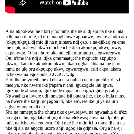
A na-akpọkwa ihe nkiri ịchọ mma ihe nkiri dị elu na nke dị ala
n'ihi na ọ dị mfe, dị nro, na-agbanwe agbanwe, nwere akụkụ atọ
(ọkpụrụkpụ), dị mfe iji na njirimara ndị ọzọ, a na-ejikarị ya eme
ihe n'ọtụtụ ákwà ákwà dị iche iche dịka akpụkpọ ụkwụ, uwe,
akpa, wdg. Ọ bụ nhọrọ nke ụdị ejiji ntụrụndụ na egwuregwu.
Otu n'ime ihe ndị a; dịka ọmụmaatụ: ihe mkpuchi akpụkpọ
ụkwụ, akara ire akpụkpọ ụkwụ, akara ụghalaahịa na ihe ịchọ
mma na ụlọ ọrụ akpụkpọ ụkwụ egwuregwu, eriri akpa, akara
nchekwa na-egosipụta, LOGO, wdg.
Ejiri ihe polyurethane dị elu a na-ebubata na mkpuchi ziri ezi
mee ya, nke nwere ike ịrapara n'ahụ, iguzogide ihu igwe,
iguzogide abrasion, iguzogide mpịachi na iguzogide ịsa ahụ.
Ngwaahịa a nwere ụdị mmetụta isii pụtara ìhè, nke ọ bụla n'ime
ha nwere ihe karịrị ụdị agba iri, nke enwere ike iji ya na uru
agbakwunyere dị elu.
Site na mmepụta ihe ọhụrụ nke egwuregwu na ngwaahịa dị n'èzí
na-aga n'ihu, ngalaba nhọrọ ihe na-elekwasị anya na ịdị mfe, ịdị
mfe, na ịchekwa ego ọrụ. Ojiji nke ihe nkiri ịchọ mma dị elu na
nke dị ala na-anọchi usoro ahịrị ụgbọ ala ọdịnala. Ọrụ a na-eji
teknụzụ ịpị ọkụ iji mepụta, nke dị mfe ma dị ngwa ngwa Ya