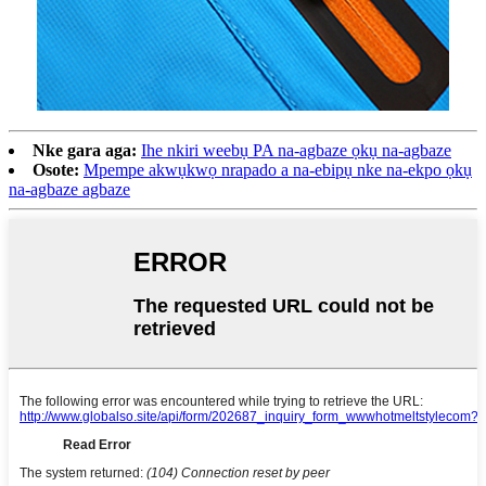
Nke gara aga:
Ihe nkiri weebụ PA na-agbaze ọkụ na-agbaze
Osote:
Mpempe akwụkwọ nrapado a na-ebipụ nke na-ekpo ọkụ
na-agbaze agbaze