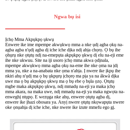
Ngwa bụ isi
Ịchọ Mma Akpụkpọ ụkwụ
Enwere ike ime mpempe akwụkwọ mma a nke ụdị agba ọkụ na-
agba agba n'ụdị agba dị iche iche dịka ndị ahịa chọrọ. Ọ bụ ihe
ọhụrụ nke ọtụtụ ndị na-emepụta akpụkpọ ụkwụ dị elu na-eji eme
ihe nke ukwuu. Site na iji usoro ịchọ mma akwa ọdịnala,
mpempe akwụkwọ mma agba ọkụ na-eme ihe nke ọma na ịdị
mma ya, nke a na-anabata nke ọma n'ahịa. Ị nwere ike ịkpụ ihe
nkiri ahụ n'ụdị ma ọ bụ ụkpụrụ ịchọrọ ma pịa ya na ákwà dịka
uwe ma ọ bụ akpụkpọ ụkwụ ma ọ bụ ebe ọ bụla ọzọ. Ọtụtụ
mgbe maka akpụkpọ ụkwụ, ndị mmadụ na-eji ya maka ịchọ
mma akara, na maka uwe, ndị mmadụ na-eji ya maka ngwọta na-
enweghị ntụpọ. E wezụga nke ahụ, enwere ọtụtụ agba dị,
enwere ike ịhazi obosara ya. Anyị nwere ọtụtụ nkọwapụta nwere
oke ọnụahịa dị iche iche, nke nwere ike izute mmefu ego gị.