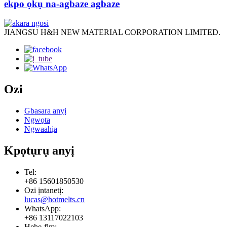
ekpo ọkụ na-agbaze agbaze
JIANGSU H&H NEW MATERIAL CORPORATION LIMITED.
Ozi
Gbasara anyị
Ngwọta
Ngwaahịa
Kpọtụrụ anyị
Tel:
+86 15601850530
Ozi ịntanetị:
lucas@hotmelts.cn
WhatsApp:
+86 13117022103
Hehe-flm: