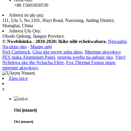
+86 15601850530
Adreesị isi ụlọ ọrụ:
111, Ụlọ 5, No.1101, Huyi Road, Nanxiang, Jiading District,
Shanghai, China
Adreesị Ụlọ Ọrụ:
Obodo Qidong, Jiangsu Province
© Nwebiisinka - 2010-2020: Ikike niile echekwabara.
Ngwaahịa
Na-ekpo ọkụ
-
Maapụ saịtị
Peel Cardstock
,
Gluu nke nwere agba abụọ
,
Mpempe akwụkwọ
PES maka Aluminium Panel
,
nrụpụta weebụ na-agbaze ọkụ
,
Vinyl
Nchekwa nke Ihe Nchacha Efere
,
Eva Thermal Fusion ntupu
mpempe akwụkwọ
,
Zipu ozi-e
x
Ozi ịntanetị
Ozi ịntanetị