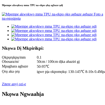
Mpempe akwụkwọ mma TPU na-ekpo ọkụ agbaze ụdị
Nkọwa Dị Mkpirikpi:
Ọkpụrụkpụ/mm
0.1
Obosara/m/
50cm / 100cm dịka ahaziri gị
Mpaghara agbaze
50-95℃
Ọrụ aka ọrụ
igwe pịa okpomọkụ: 130-145℃ 8-10s 0.4Mp
Zitere anyị ozi-e
Nkọwa Ngwaahịa