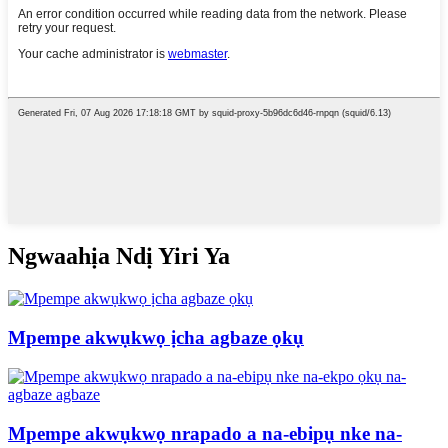
Ngwaahịa Ndị Yiri Ya
Mpempe akwụkwọ ịcha agbaze ọkụ
Mpempe akwụkwọ nrapado a na-ebipụ nke na-