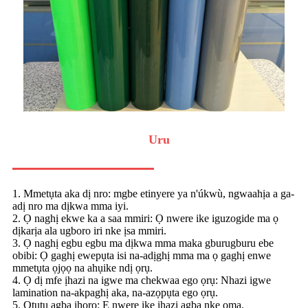
Uru
1. Mmetụta aka dị nro: mgbe etinyere ya n'úkwù, ngwaahịa a ga-
adị nro ma dịkwa mma iyi.
2. Ọ naghị ekwe ka a saa mmiri: Ọ nwere ike iguzogide ma ọ
dịkarịa ala ugboro iri nke ịsa mmiri.
3. Ọ naghị egbu egbu ma dịkwa mma maka gburugburu ebe
obibi: Ọ gaghị ewepụta isi na-adịghị mma ma ọ gaghị enwe
mmetụta ọjọọ na ahụike ndị ọrụ.
4. Ọ dị mfe ịhazi na igwe ma chekwaa ego ọrụ: Nhazi igwe
lamination na-akpaghị aka, na-azọpụta ego ọrụ.
5. Ọtụtụ agba ịhọrọ: E nwere ike ịhazi agba nke ọma.