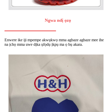
Ngwa ndị ọzọ
Enwere ike iji mpempe akwụkwọ mma agbaze agbaze mee ihe
na ịchọ mma uwe dịka ụfọdụ ịkpụ ma ọ bụ akara.