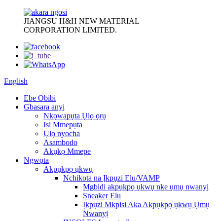
JIANGSU H&H NEW MATERIAL
CORPORATION LIMITED.
English
Ebe Obibi
Gbasara anyị
Nkọwapụta Ụlọ ọrụ
Isi Mmepụta
Ụlọ nyocha
Asambodo
Akụkọ Mmepe
Ngwọta
Akpụkpọ ụkwụ
Nchikota na Ịkpụzi Elu/VAMP
Mgbidi akpụkpọ ụkwụ nke ụmụ nwanyị
Sneaker Elu
Ịkpụzi Mkpisi Aka Akpụkpọ ụkwụ Ụmụ
Nwanyị