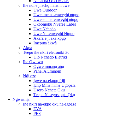
Nchacha OUTSOLE
Ihe ndị e ji achọ mma n'uwe
Uwe Ourdoor
Uwe ime na-enweghị ntụpọ
Uwe elu na-enweghị ntụpọ
Okpomọkụ Nyefee Label
Uwe Nchedo
Uwe Na-enweghị Ntụpọ
Akara e ji aka kpụọ
Ịmepụta ákwà
Akpa
Teepu ihe nkiri eletrọniki 3c
Ụlọ Nchedo Eletriki
Ihe Owuwu
Ogwe mmanụ aṅụ
Panel Aluminom
Ndị ọzọ
Igwe na-ekupụ friji
Ịchọ Mma n'ime Ụgbọala
Usoro Ncheta Ọkụ
Teepu Na-egosipụta Ọkụ
Ngwaahịa
Ihe nkiri na-ekpo ọkụ na-agbaze
EVA
PES