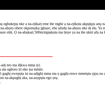
egbukepụ nke a na-ejikarị eme ihe mgbe a na-ejikọta akpụkpọ anụ na
es na-ahọrọ obere okpomọkụ ịgbaze, ebe ụfọdụ na-ahọrọ nke dị elu. Ya
e etiti. Ọ na-abụkarị 500m/mpịakọta ma tinye ya na ihe nkiri afụ na 
a-adị nro ma dịkwa mma iyi.
ala ugboro iri nke ịsa mmiri.
gaghị ewepụta isi na-adịghị mma ma ọ gaghị enwe mmetụta ọjọọ na a
on na-akpaghị aka, na-azọpụta ego ọrụ.
.