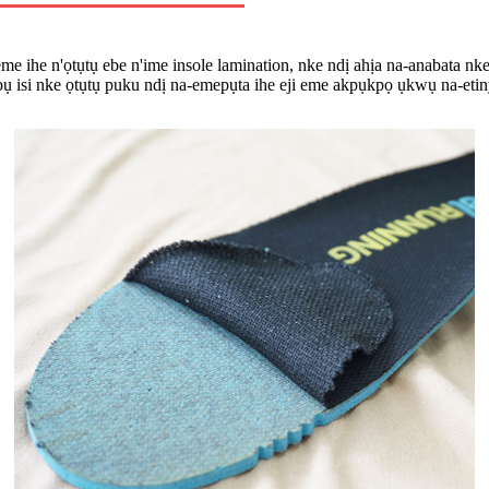
 ihe n'ọtụtụ ebe n'ime insole lamination, nke ndị ahịa na-anabata nke
isi nke ọtụtụ puku ndị na-emepụta ihe eji eme akpụkpọ ụkwụ na-etiny