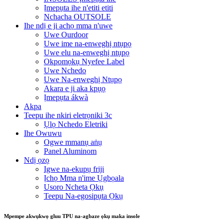
Ịmepụta ihe n'etiti etiti
Nchacha OUTSOLE
Ihe ndị e ji achọ mma n'uwe
Uwe Ourdoor
Uwe ime na-enweghị ntụpọ
Uwe elu na-enweghị ntụpọ
Okpomọkụ Nyefee Label
Uwe Nchedo
Uwe Na-enweghị Ntụpọ
Akara e ji aka kpụọ
Ịmepụta ákwà
Akpa
Teepu ihe nkiri eletrọniki 3c
Ụlọ Nchedo Eletriki
Ihe Owuwu
Ogwe mmanụ aṅụ
Panel Aluminom
Ndị ọzọ
Igwe na-ekupụ friji
Ịchọ Mma n'ime Ụgbọala
Usoro Ncheta Ọkụ
Teepu Na-egosipụta Ọkụ
Mpempe akwụkwọ gluu TPU na-agbaze ọkụ maka insole