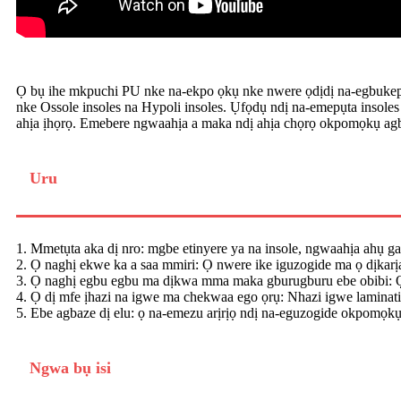
Ọ bụ ihe mkpuchi PU nke na-ekpo ọkụ nke nwere ọdịdị na-egbukepụ 
nke Ossole insoles na Hypoli insoles. Ụfọdụ ndị na-emepụta insol
ahịa ịhọrọ. Emebere ngwaahịa a maka ndị ahịa chọrọ okpomọkụ agbaz
Uru
1. Mmetụta aka dị nro: mgbe etinyere ya na insole, ngwaahịa ahụ g
2. Ọ naghị ekwe ka a saa mmiri: Ọ nwere ike iguzogide ma ọ dịkarịa 
3. Ọ naghị egbu egbu ma dịkwa mma maka gburugburu ebe obibi: Ọ 
4. Ọ dị mfe ịhazi na igwe ma chekwaa ego ọrụ: Nhazi igwe laminati
5. Ebe agbaze dị elu: ọ na-emezu arịrịọ ndị na-eguzogide okpomọkụ
Ngwa bụ isi