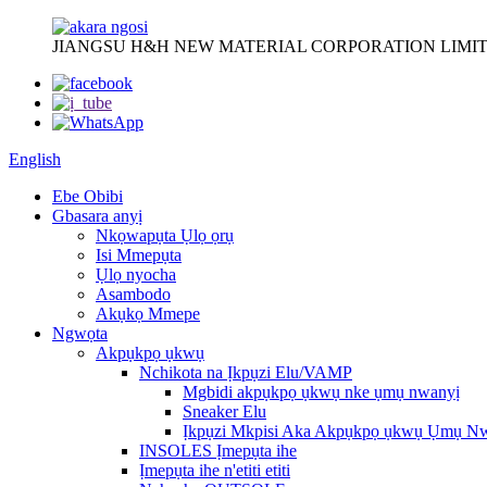
JIANGSU H&H NEW MATERIAL CORPORATION LIMIT
English
Ebe Obibi
Gbasara anyị
Nkọwapụta Ụlọ ọrụ
Isi Mmepụta
Ụlọ nyocha
Asambodo
Akụkọ Mmepe
Ngwọta
Akpụkpọ ụkwụ
Nchikota na Ịkpụzi Elu/VAMP
Mgbidi akpụkpọ ụkwụ nke ụmụ nwanyị
Sneaker Elu
Ịkpụzi Mkpisi Aka Akpụkpọ ụkwụ Ụmụ N
INSOLES Ịmepụta ihe
Ịmepụta ihe n'etiti etiti