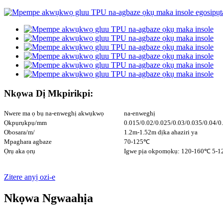
Nkọwa Dị Mkpirikpi:
Nwere ma ọ bụ na-enweghị akwụkwọ
na-enweghị
Ọkpụrụkpụ/mm
0.015/0.02/0.025/0.03/0.035/0.04/0
Obosara/m/
1.2m-1.52m dịka ahaziri ya
Mpaghara agbaze
70-125℃
Ọrụ aka ọrụ
Igwe pịa okpomọkụ: 120-160℃ 5-1
Zitere anyị ozi-e
Nkọwa Ngwaahịa