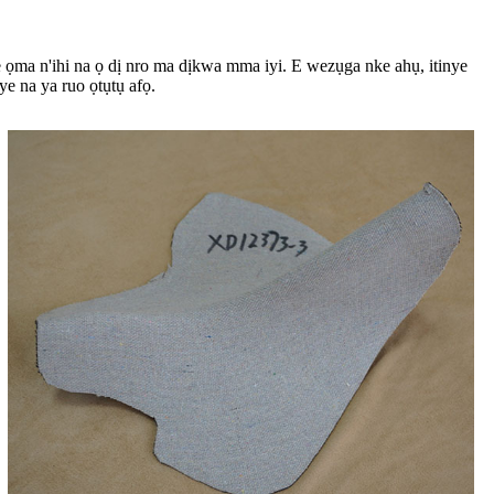
 ọma n'ihi na ọ dị nro ma dịkwa mma iyi. E wezụga nke ahụ, itinye
e na ya ruo ọtụtụ afọ.