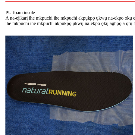
PU foam insole
A na-ejikarị ihe mkpuchi ihe mkpuchi akpụkpọ ụkwụ na-ekpo ọkụ eme
ihe mkpuchi ihe mkpuchi akpụkpọ ụkwụ na-ekpo ọkụ aghọọla ọrụ bụ 