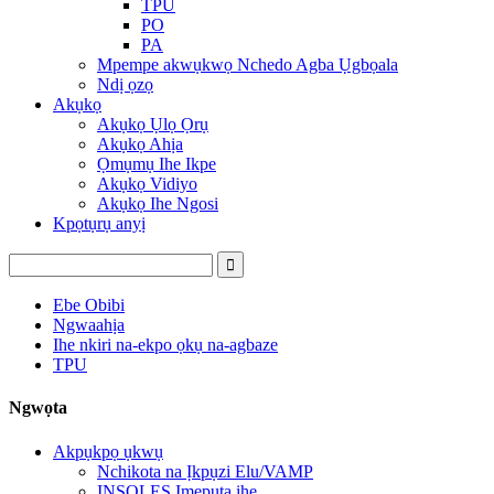
TPU
PO
PA
Mpempe akwụkwọ Nchedo Agba Ụgbọala
Ndị ọzọ
Akụkọ
Akụkọ Ụlọ Ọrụ
Akụkọ Ahịa
Ọmụmụ Ihe Ikpe
Akụkọ Vidiyo
Akụkọ Ihe Ngosi
Kpọtụrụ anyị
Ebe Obibi
Ngwaahịa
Ihe nkiri na-ekpo ọkụ na-agbaze
TPU
Ngwọta
Akpụkpọ ụkwụ
Nchikota na Ịkpụzi Elu/VAMP
INSOLES Ịmepụta ihe