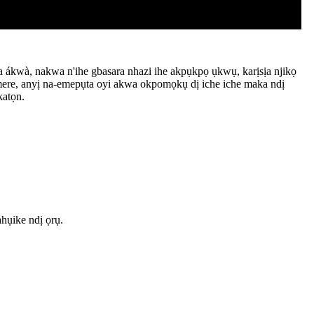
 ákwà, nakwa n'ihe gbasara nhazi ihe akpụkpọ ụkwụ, karịsịa njikọ
 mere, anyị na-emepụta oyi akwa okpomọkụ dị iche iche maka ndị
katọn.
hụike ndị ọrụ.